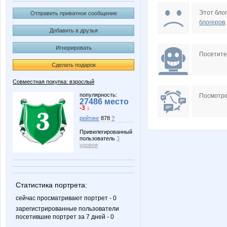
natasha82
sis.t.em
Этот блог
Отправить приватное сообщение
блогеров
.
Добавить в друзья
Игнорировать
Настольжи
СУМК
Посетит
Сделать подарок
Совместная покупка: взрослый
популярность:
Посмотре
27486 место
-3 ↓
рейтинг
878
?
Привилегированный
пользователь
3
уровня
Статистика портрета:
сейчас просматривают портрет - 0
зарегистрированные пользователи
посетившие портрет за 7 дней - 0