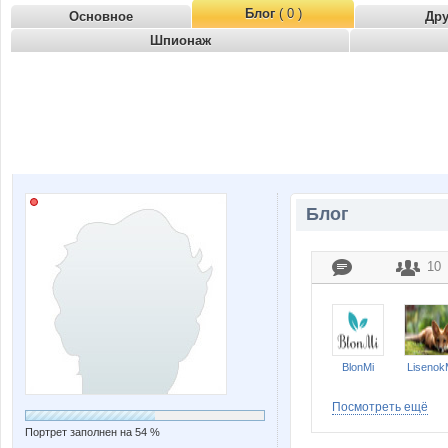
Блог
( 0 )
Основное
Др
Шпионаж
Блог
10
BlonMi
Lisenok
Посмотреть ещё
Портрет заполнен на 54 %